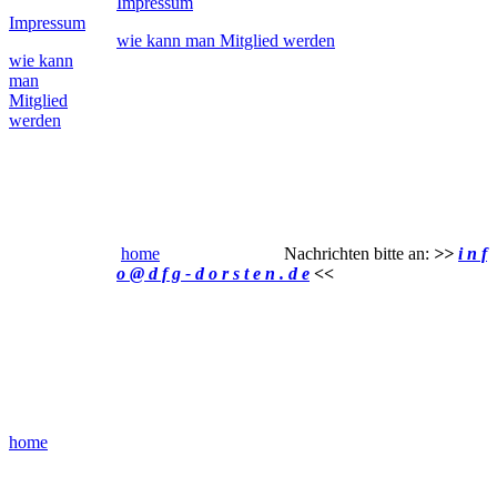
Impressum
Impressum
wie kann man Mitglied werden
wie kann
man
Mitglied
werden
home
Nachrichten bitte an:
>>
i n f
o @ d f g - d o r s t e n . d e
<<
home