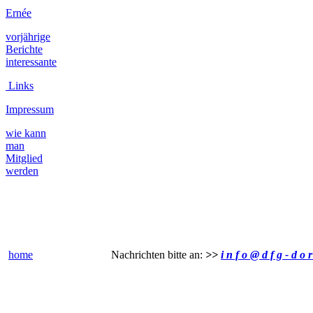
Ernée
vorjährige
Berichte
interessante
Links
Impressum
wie kann
man
Mitglied
werden
home
Nachrichten bitte an:
>>
i n f o @ d f g - d o r