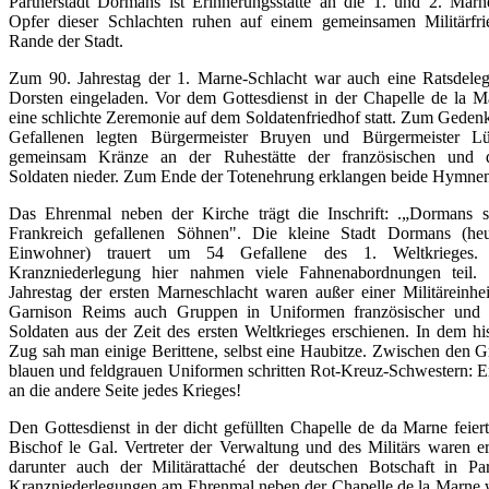
Partnerstadt Dormans ist Erinnerungsstätte an die 1. und 2. Marne
Opfer dieser Schlachten ruhen auf einem gemeinsamen Militärfr
Rande der Stadt.
Zum 90. Jahrestag der 1. Marne-Schlacht war auch eine Ratsdeleg
Dorsten eingeladen. Vor dem Gottesdienst in der Chapelle de la M
eine schlichte Zeremonie auf dem Soldatenfriedhof statt. Zum Geden
Gefallenen legten Bürgermeister Bruyen und Bürgermeister Lü
gemeinsam Kränze an der Ruhestätte der französischen und d
Soldaten nieder. Zum Ende der Totenehrung erklangen beide Hymne
Das Ehrenmal neben der Kirche trägt die Inschrift: .„Dormans s
Frankreich gefallenen Söhnen". Die kleine Stadt Dormans (he
Einwohner) trauert um 54 Gefallene des 1. Weltkrieges
Kranzniederlegung hier nahmen viele Fahnenabordnungen teil
Jahrestag der ersten Marneschlacht waren außer einer Militäreinhei
Garnison Reims auch Gruppen in Uniformen französischer und 
Soldaten aus der Zeit des ersten Weltkrieges erschienen. In dem hi
Zug sah man einige Berittene, selbst eine Haubitze. Zwischen den G
blauen und feldgrauen Uniformen schritten Rot-Kreuz-Schwestern: E
an die andere Seite jedes Krieges!
Den Gottesdienst in der dicht gefüllten Chapelle de da Marne feier
Bischof le Gal. Vertreter der Verwaltung und des Militärs waren er
darunter auch der Militärattaché der deutschen Botschaft in Pa
Kranzniederlegungen am Ehrenmal neben der Chapelle de la Marne 