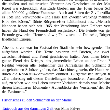
die zivilen und militärischen Vertreter das Geschehen an der Ma
Krieg war schrecklich. Am Ende blieben nur die Toten beider Sch
allein 500.000 gefallene Franzosen. Auch auf Seiten der Zivilbevöl
es Tote und Verwundete - und Hass. Ein Zweiter Weltkrieg manifest
Erbe des Bösen," führte Bürgermeister Lütkenhorst aus. „Mensch
Nationen haben sich seit 1965 der Versöhnung über Gräbern vers
haben die Hand der Freundschaft ausgestreckt. Die Feinde von ges
Freunde geworden. Heute sind wir, Franzosen und Deutsche, Bürger
friedlichen Europa."
Abends zuvor war im Festsaal der Stadt ein sehr bewegendes The
aufgeführt worden. Die Texte basierten auf Briefen, die zwei
zwischen Heimat und Front geschrieben hatten. Aus ihnen hört
ganze Elend des Krieges, das jämmerliche Leben an der Front. M
Realität wurden alle Teilnehmer des Jahrestages der Schlacht 
ausgehobenen Schützengraben, das Maschinengewehr, die Haubitze
durch die Rot-Kreuz-Schwestern erinnert. Bürgermeister Bruyen fü
„Der Jahrestag mit diesen Darstellungen besonderen Ausmaßes ford
auf, zu sehen wie das Leben unserer Vorfahren damals war. Mache
diesen Ereignissen Momente / Augenblicke des Verstehens
/
der Be
des Besinnens."
Historisches zu den Schlachten an der Marne
Tagebuch aus der damaligen Zeit
von Mme Faivre