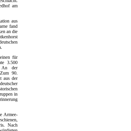
schlacht.
iedhof am
ation aus
arne fand
ken an die
tkenhorst
eutschen
n.
einen für
ute 3.500
. An der
. Zum 90.
t aus der
deutscher
storischen
ruppen in
rinnerung
te Armee-
schienen,
ris. Nach
würdigten