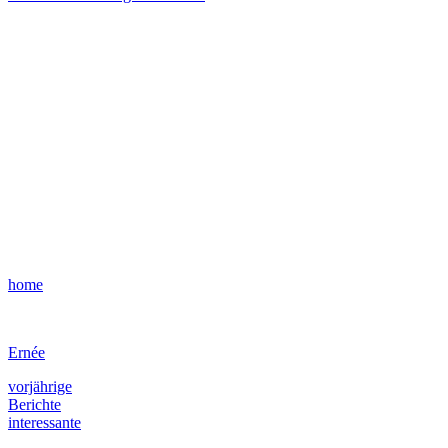
home
Ernée
vorjährige
Berichte
interessante