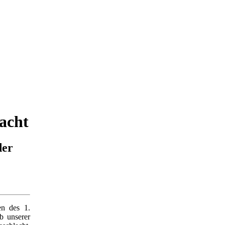
lacht
der
en des 1.
b unserer