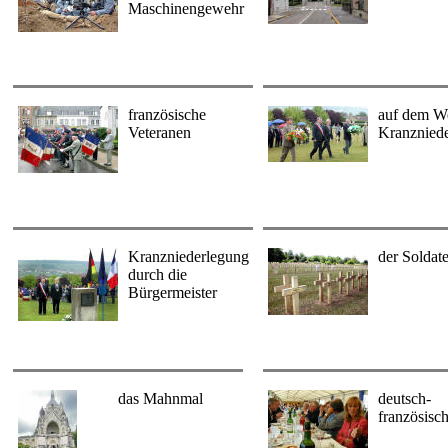
Maschinengewehr
französische
auf dem W
Veteranen
Kranznied
Kranzniederlegung
der Soldat
durch die
Bürgermeister
das Mahnmal
deutsch-
französisch