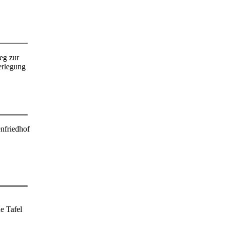
eg zur
erlegung
enfriedhof
e Tafel