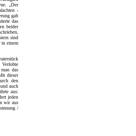
rne. „Der
lachten -
kerung gab
ierte das
en beider
chrieben,
tern sind
 in einem
aterstück
 Verlobte
e man das
it dieser
durch den
 und auch
hrte aus:
ert jeden
n wir aus
sinnung /