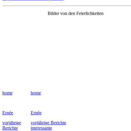
Bilder von den Feierlichkeiten
home
home
Ernée
Ernée
vorjährige
vorjährige Berichte
Berichte
interessante