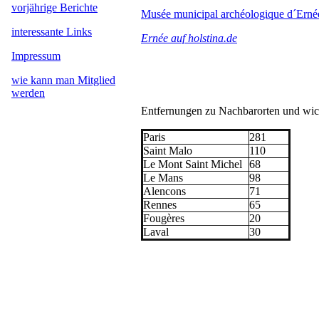
vorjährige Berichte
Musée municipal archéologique d´Erné
interessante Links
Ernée auf holstina.de
Impressum
wie kann man Mitglied
werden
Entfernungen zu Nachbarorten und wich
Paris
281
Saint Malo
110
Le Mont Saint Michel
68
Le Mans
98
Alencons
71
Rennes
65
Fougères
20
Laval
30