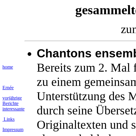
gesammelt
zu
Chantons ensem
Bereits zum 2. Mal 
home
zu einem gemeinsa
Ernée
Unterstützung des M
vorjährige
Berichte
durch seine Überset
interessante
Links
Originaltexten und 
Impressum