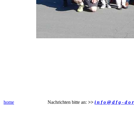
home
Nachrichten bitte an:
>>
i n f o @ d f g - d o r