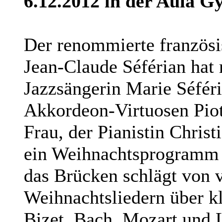
6.12.2012 in der Aula 
Der renommierte französ
Jean-Claude Séférian hat 
Jazzsängerin Marie Séfér
Akkordeon-Virtuosen Piot
Frau, der Pianistin Christ
ein Weihnachtsprogramm 
das Brücken schlägt von 
Weihnachtsliedern über k
Bizet, Bach, Mozart und L