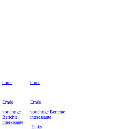
home
home
Ernée
Ernée
vorjährige
vorjährige Berichte
Berichte
interessante
interessante
Links