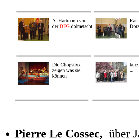
A. Hartmann von
Rats
der
DFG
dolmetscht
Dors
Die Chopstixx
kurz
zeigen was sie
...
können
Pierre Le Cossec,
über J