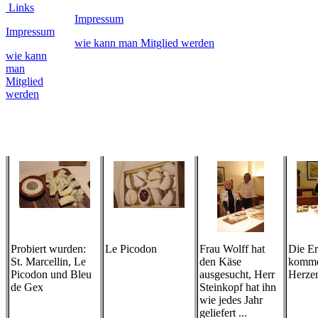
Links
Impressum
Impressum
wie kann man Mitglied werden
wie kann
man
Mitglied
werden
Probiert wurden:
Le Picodon
Frau Wolff hat
Die Er
St. Marcellin, Le
den Käse
komme
Picodon und Bleu
ausgesucht, Herr
Herzen
de Gex
Steinkopf hat ihn
wie jedes Jahr
geliefert ...